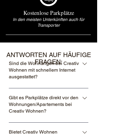
Kostenlose Parkplätze
In den meisten Unterkünften auch für
Transporter
ANTWORTEN AUF HÄUFIGE
FRAGEN:
Sind die Wohnungen bei Creativ
Wohnen mit schnellem Internet
ausgestattet?
Ja, alle unsere möblierten Unterkünfte in
München und Umgebung haben
Gibt es Parkplätze direkt vor den
Wohnungen/Apartements bei
schnelles WLAN für eine zuverlässige
Creativ Wohnen?
Internetverbindung, sei es für Arbeit oder
Freizeit.
Ja, bei Creativ Wohnen gibt es
komfortable Parkmöglichkeiten direkt vor
Bietet Creativ Wohnen