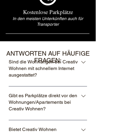
Kostenlose Parkplätze
In den meisten Unterkünften auch für
Transporter
ANTWORTEN AUF HÄUFIGE
FRAGEN:
Sind die Wohnungen bei Creativ
Wohnen mit schnellem Internet
ausgestattet?
Ja, alle unsere möblierten Unterkünfte in
München und Umgebung haben
Gibt es Parkplätze direkt vor den
Wohnungen/Apartements bei
schnelles WLAN für eine zuverlässige
Creativ Wohnen?
Internetverbindung, sei es für Arbeit oder
Freizeit.
Ja, bei Creativ Wohnen gibt es
komfortable Parkmöglichkeiten direkt vor
Bietet Creativ Wohnen